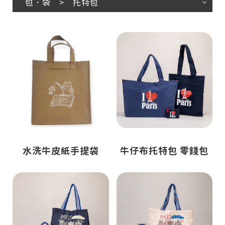
包．袋 > 托特包
水洗牛皮紙手提袋
牛仔布托特包 零錢包