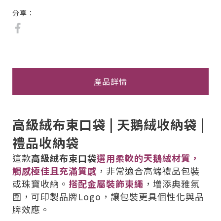
分享：
產品詳情
高級絨布束口袋 | 天鵝絨收納袋 |
禮品收納袋
這款
高級絨布束口袋
選用柔軟的天鵝絨材質，
觸感極佳且充滿質感
，非常適合高端禮品包裝
或珠寶收納。
搭配金屬裝飾束繩
，增添典雅氛
圍，可印製品牌Logo，讓包裝更具個性化與品
牌效應。