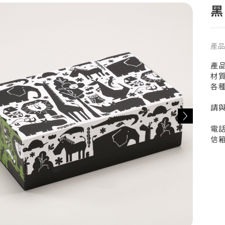
黑
產
產品
材質
各
請
電話
信箱：