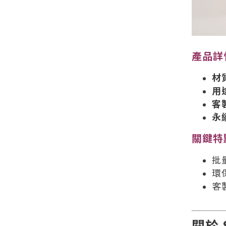
產品詳
材
用
客
永
關鍵特
批
環
客
關於 