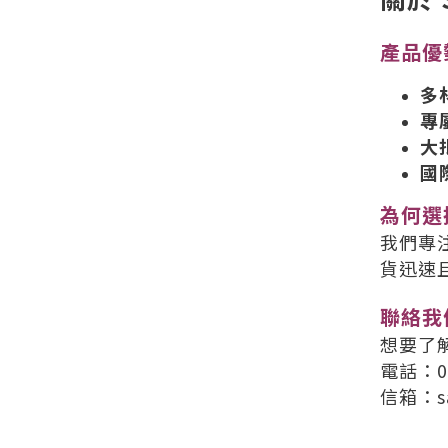
產品優
多
專
大
國
為何選
我們專
貨迅速
聯絡我
想要了
電話：02
信箱：sal