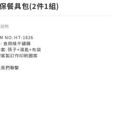
保餐具包(2件1組)
品說明
M NO: HT-1826
: 食用級不鏽鋼
套: 筷子+湯匙+布袋
迎客製訂作印刷圖案
與我們聯繫