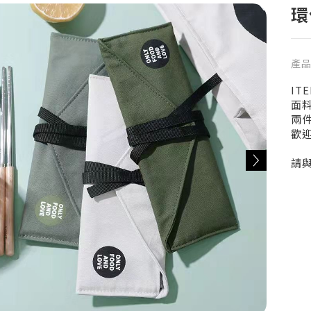
環
產
ITE
面料
兩件
歡
請